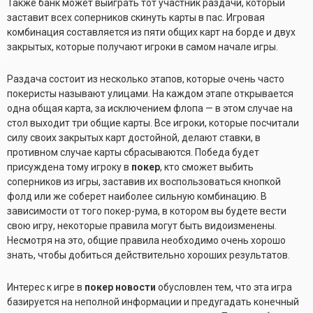
Также банк может выиграть тот участник раздачи, который
заставит всех соперников скинуть карты в пас. Игровая
комбинация составляется из пяти общих карт на борде и двух
закрытых, которые получают игроки в самом начале игры.
Раздача состоит из несколько этапов, которые очень часто
покеристы называют улицами. На каждом этапе открывается
одна общая карта, за исключением флопа — в этом случае на
стол выходит три общие карты. Все игроки, которые посчитали
силу своих закрытых карт достойной, делают ставки, в
противном случае карты сбрасываются. Победа будет
присуждена тому игроку в
покер
, кто сможет выбить
соперников из игры, заставив их воспользоваться кнопкой
фолд или же соберет наиболее сильную комбинацию. В
зависимости от того покер-рума, в котором вы будете вести
свою игру, некоторые правила могут быть видоизменены.
Несмотря на это, общие правила необходимо очень хорошо
знать, чтобы добиться действительно хороших результатов.
Интерес к игре в
покер новости
обусловлен тем, что эта игра
базируется на неполной информации и предугадать конечный