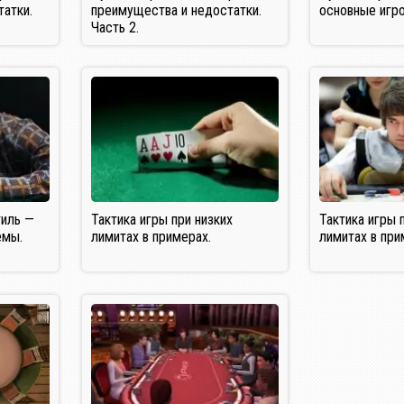
татки.
преимущества и недостатки.
основные игр
Часть 2.
тиль —
Тактика игры при низких
Тактика игры 
емы.
лимитах в примерах.
лимитах в при