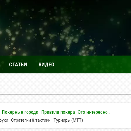
СТАТЬИ
ВИДЕО
Покерные города
Правила покера
Это интересно…
руки
Стратегии & тактики
Турниры (МТТ)