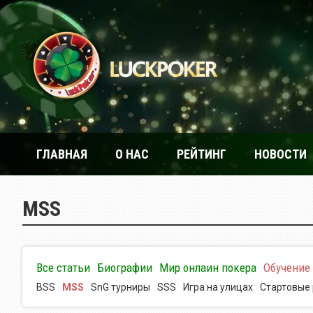
ГЛАВНАЯ
О НАС
РЕЙТИНГ
НОВОСТИ
MSS
Все статьи
Биографии
Мир онлаин покера
Обучение
BSS
MSS
SnG турниры
SSS
Игра на улицах
Стартовые 