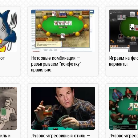
 от
Натсовые комбинации —
Играем на фл
разыгрываем "конфетку"
варианты.
правильно.
иль и
Лузово-агрессивный стиль —
Лузово-агрес