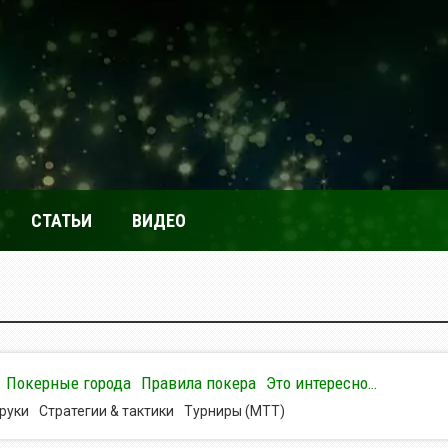
СТАТЬИ
ВИДЕО
Покерные города
Правила покера
Это интересно…
руки
Стратегии & тактики
Турниры (МТТ)