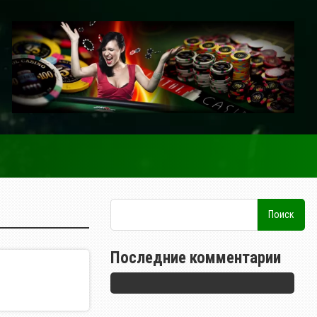
Последние комментарии