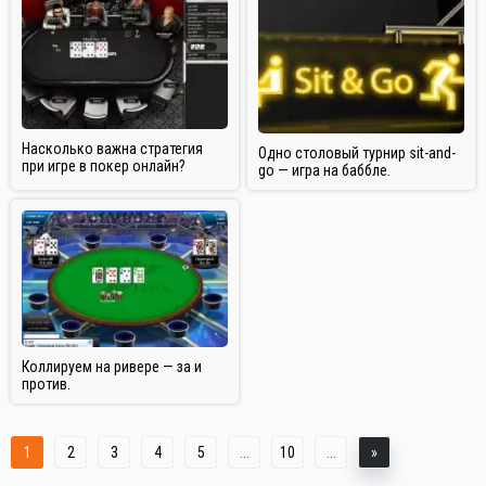
Насколько важна стратегия
Одно столовый турнир sit-and-
при игре в покер онлайн?
go — игра на баббле.
Коллируем на ривере — за и
против.
1
2
3
4
5
...
10
...
»