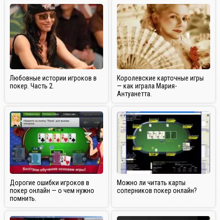
Любовные истории игроков в
Королевские карточные игры
покер. Часть 2.
— как играла Мария-
Антуанетта.
Дорогие ошибки игроков в
Можно ли читать карты
покер онлайн — о чем нужно
соперников покер онлайн?
помнить.