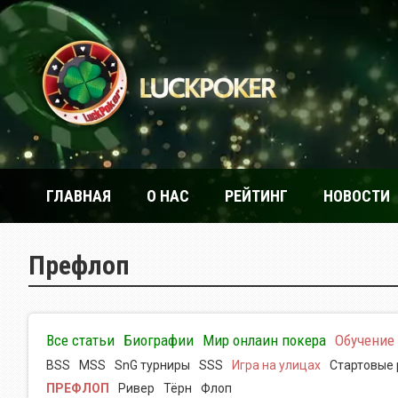
ГЛАВНАЯ
О НАС
РЕЙТИНГ
НОВОСТИ
Префлоп
Все статьи
Биографии
Мир онлаин покера
Обучение
BSS
MSS
SnG турниры
SSS
Игра на улицах
Стартовые 
ПРЕФЛОП
Ривер
Тёрн
Флоп