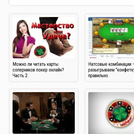
Можно ли читать карты
Натсовые комбинации 
соперников покер онлайн?
разыгрываем "конфетк
Часть 2.
правильно.