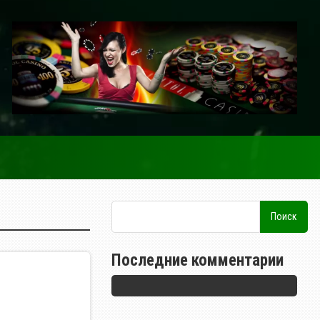
Последние комментарии