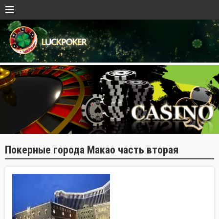
Покерные города Макао часть вторая