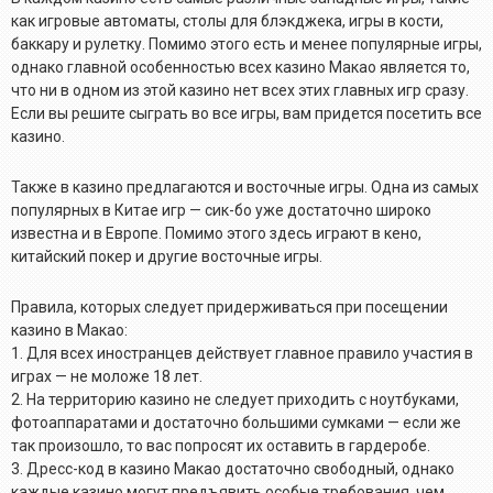
как игровые автоматы, столы для блэкджека, игры в кости,
баккару и рулетку. Помимо этого есть и менее популярные игры,
однако главной особенностью всех казино Макао является то,
что ни в одном из этой казино нет всех этих главных игр сразу.
Если вы решите сыграть во все игры, вам придется посетить все
казино.
Также в казино предлагаются и восточные игры. Одна из самых
популярных в Китае игр — сик-бо уже достаточно широко
известна и в Европе. Помимо этого здесь играют в кено,
китайский покер и другие восточные игры.
Правила, которых следует придерживаться при посещении
казино в Макао:
1. Для всех иностранцев действует главное правило участия в
играх — не моложе 18 лет.
2. На территорию казино не следует приходить с ноутбуками,
фотоаппаратами и достаточно большими сумками — если же
так произошло, то вас попросят их оставить в гардеробе.
3. Дресс-код в казино Макао достаточно свободный, однако
каждые казино могут предъявить особые требования. чем