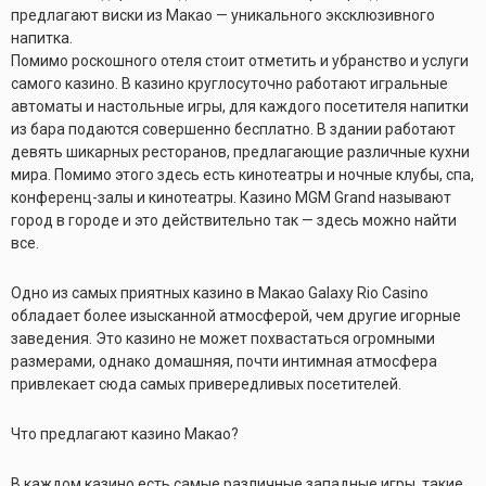
предлагают виски из Макао — уникального эксклюзивного
напитка.
Помимо роскошного отеля стоит отметить и убранство и услуги
самого казино. В казино круглосуточно работают игральные
автоматы и настольные игры, для каждого посетителя напитки
из бара подаются совершенно бесплатно. В здании работают
девять шикарных ресторанов, предлагающие различные кухни
мира. Помимо этого здесь есть кинотеатры и ночные клубы, спа,
конференц-залы и кинотеатры. Казино MGM Grand называют
город в городе и это действительно так — здесь можно найти
все.
Одно из самых приятных казино в Макао Galaxy Rio Casino
обладает более изысканной атмосферой, чем другие игорные
заведения. Это казино не может похвастаться огромными
размерами, однако домашняя, почти интимная атмосфера
привлекает сюда самых привередливых посетителей.
Что предлагают казино Макао?
В каждом казино есть самые различные западные игры, такие