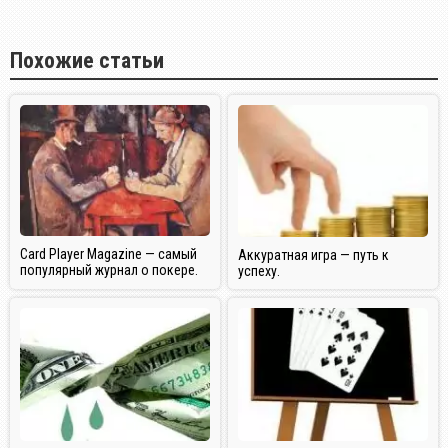
Похожие статьи
Card Player Magazine — самый
Аккуратная игра — путь к
популярный журнал о покере.
успеху.