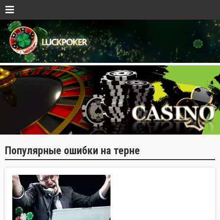
Популярные ошибки на терне