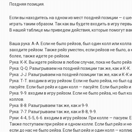
Поздняя позиция.
Если вы находитесь на одном из мест поздней позиции — с шес
играть таким образом. Так как вы будете входить в игру пер
В нашей таблице мы приведем действия, которые помогут ва
Ваша рука: А-А. Если не было рейзов, был один колл или колла
заходите рейзом. Также рейз уместен, если рейзов не было, а 
более, также идете ре-рейзом.
Рука: К-К. Вы идете рейзом в любом случае, пока не было рейз
Рука: Q-Q. Разыгрываем на поздней позиции так же, как и К-К.
Рука: J-J. Разыгрываем на поздней позиции так же, как и К-К и
Рука: Т-Т. входим в игру рейзом. Если не было рейза, но был о
пасуйте. Если был рейз и один колл — пасуйте. Если был рейз 
Рука: 9-9. входим в игру рейзом. Если не было рейза, но был 
коллов.
Рука: 8-8. Разыгрываем так же, как и 9-9.
Рука: 7-7. Разыгрываем так же, как и 8-8, 9-9.
Руки: 4-4, 5-5, 6-6. входим в игру рейзом. При колле — пасуем
Также поступаем при рейзе и одном колле. Если был рейз и не
если до нас не было рейза. Если был рейз и один колл — колли