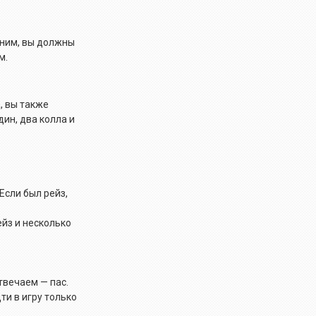
д ним, вы должны
м.
а, вы также
дин, два колла и
 Если был рейз,
ейз и несколько
отвечаем — пас.
ти в игру только