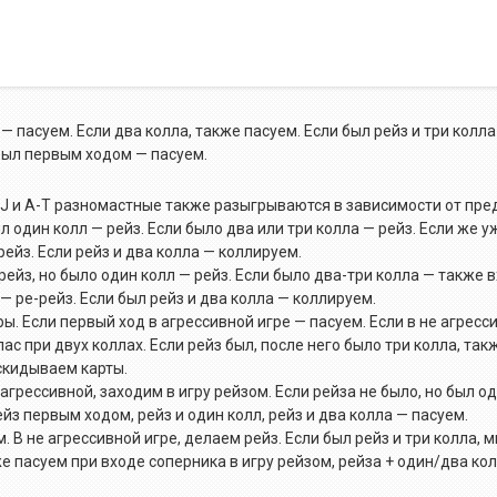
 — пасуем. Если два колла, также пасуем. Если был рейз и три колла
 был первым ходом — пасуем.
 A-J и A-T разномастные также разыгрываются в зависимости от пр
л один колл — рейз. Если было два или три колла — рейз. Если же у
рейз. Если рейз и два колла — коллируем.
 рейз, но было один колл — рейз. Если было два-три колла — также 
— ре-рейз. Если был рейз и два колла — коллируем.
ы. Если первый ход в агрессивной игре — пасуем. Если в не агрес
пас при двух коллах. Если рейз был, после него было три колла, так
 скидываем карты.
 агрессивной, заходим в игру рейзом. Если рейза не было, но был о
ейз первым ходом, рейз и один колл, рейз и два колла — пасуем.
. В не агрессивной игре, делаем рейз. Если был рейз и три колла, м
же пасуем при входе соперника в игру рейзом, рейза + один/два кол