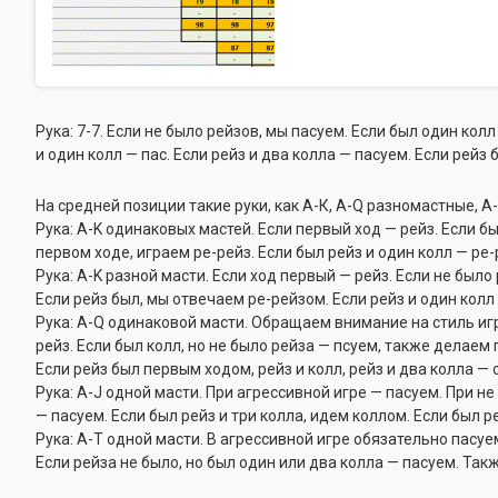
Рука: 7-7. Если не было рейзов, мы пасуем. Если был один колл
и один колл — пас. Если рейз и два колла — пасуем. Если рейз
На средней позиции такие руки, как А-К, A-Q разномастные,
Рука: A-K одинаковых мастей. Если первый ход — рейз. Если бы
первом ходе, играем ре-рейз. Если был рейз и один колл — ре-
Рука: A-K разной масти. Если ход первый — рейз. Если не было
Если рейз был, мы отвечаем ре-рейзом. Если рейз и один колл 
Рука: A-Q одинаковой масти. Обращаем внимание на стиль игр
рейз. Если был колл, но не было рейза — псуем, также делаем 
Если рейз был первым ходом, рейз и колл, рейз и два колла —
Рука: A-J одной масти. При агрессивной игре — пасуем. При не
— пасуем. Если был рейз и три колла, идем коллом. Если был р
Рука: А-Т одной масти. В агрессивной игре обязательно пасуем
Если рейза не было, но был один или два колла — пасуем. Так