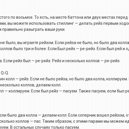
того по восьмое. То есть, на месте баттона или двух местах пере
выми, вы можете использовать стиллинг — делать рейз первым ходо
м правильно разыграть ваши руки.
 не было, вы играете рейзом. Если рейза не было, но было два колл
коллов было три и более. Если Был рейз — ре-рейз. Если был рей и о
а. Если рейз был — ре-рейз. Рейз и несколько коллов — ре-рейз.
 Q-Q.
дин колл — рейз. Если не было рейза, но было два колла, коллируем.
и несколько коллов, делаем колл.
колл — коллируем. Если был рейз — пасуем. Также пасуем, если был р
. Если было два колла — делаем колл. Если соперник вошел рейзом, 
сколько коллов — пас. Таким образом, с этими парами мы можем ид
руем. В остальных случаях только пасуем.