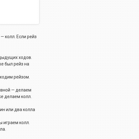
 — колл. Если рейз
едыдущих ходов.
же был рейз на
входим рейзом.
сивной — делаем
же делаем колл.
дин или два колла
ы играем колл.
ла.