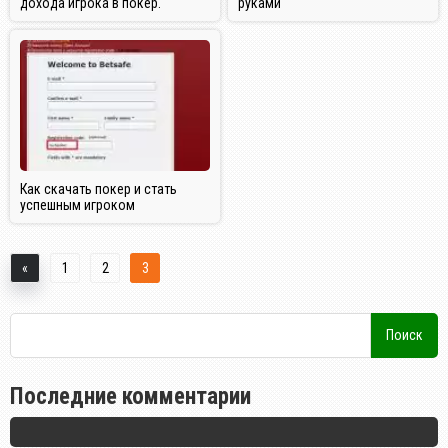
дохода игрока в покер.
руками
Как скачать покер и стать
успешным игроком
«
1
2
3
Последние комментарии