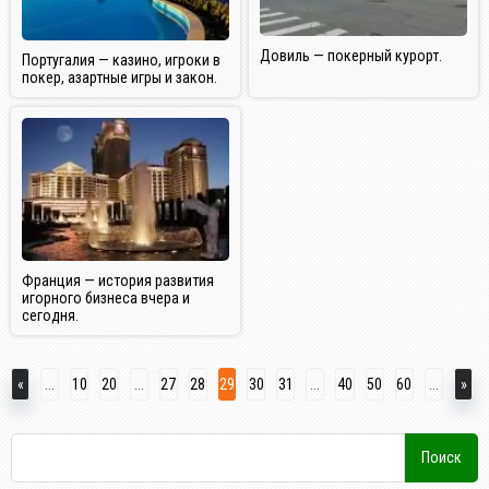
Довиль — покерный курорт.
Португалия — казино, игроки в
покер, азартные игры и закон.
Франция — история развития
игорного бизнеса вчера и
сегодня.
«
...
10
20
...
27
28
29
30
31
...
40
50
60
...
»