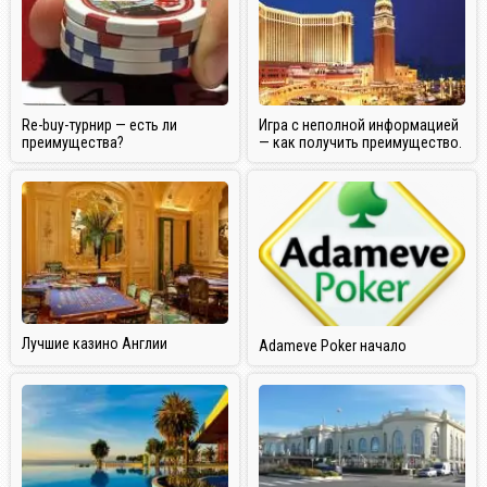
Re-buy-турнир — есть ли
Игра с неполной информацией
преимущества?
— как получить преимущество.
Лучшие казино Англии
Adameve Poker начало