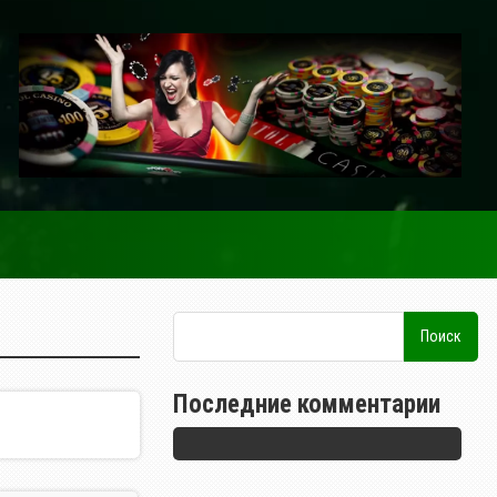
Последние комментарии