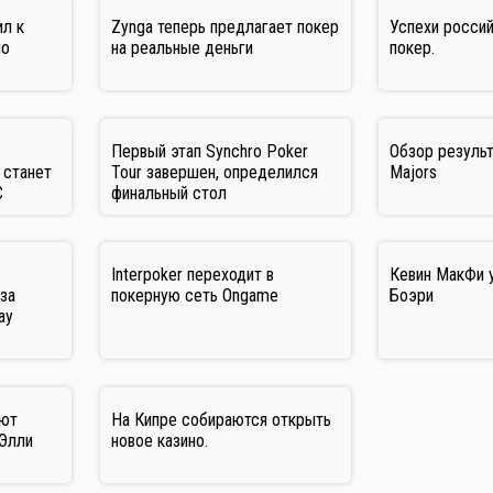
ил к
Zynga теперь предлагает покер
Успехи россий
ио
на реальные деньги
покер.
Первый этап Synchro Poker
Обзор результ
 станет
Tour завершен, определился
Majors
C
финальный стол
Interpoker переходит в
Кевин МакФи 
за
покерную сеть Ongame
Боэри
ay
яют
На Кипре собираются открыть
 Элли
новое казино.