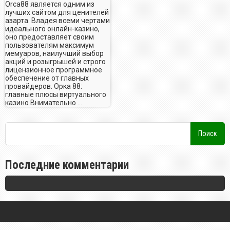
Orca88 является одним из
лучших сайтом для ценителей
азарта. Владея всеми чертами
идеального онлайн-казино,
оно предоставляет своим
пользователям максимум
мемуаров, наилучший выбор
акций и розыгрышей и строго
лицензионное программное
обеспечение от главных
провайдеров. Орка 88:
главные плюсы виртуального
казино Внимательно ...
Последние комментарии