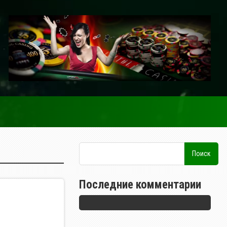
Последние комментарии