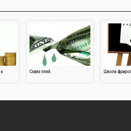
 к
Сквиз плей.
Школа фрирол