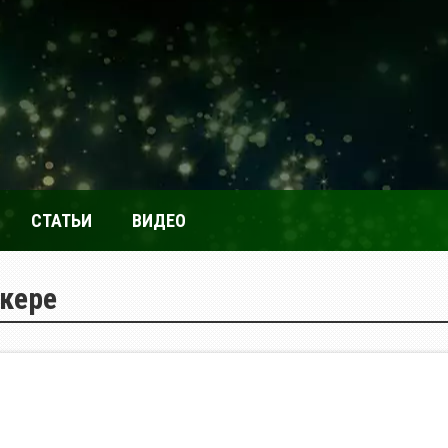
СТАТЬИ
ВИДЕО
кере