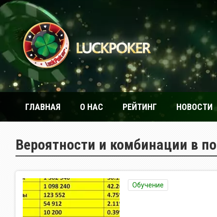
ГЛАВНАЯ
О НАС
РЕЙТИНГ
НОВОСТИ
Вероятности и комбинации в по
Обучение