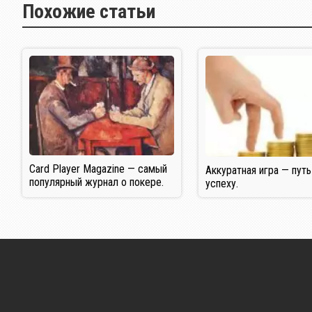
Похожие статьи
Card Player Magazine — самый
Аккуратная игра — путь
популярный журнал о покере.
успеху.