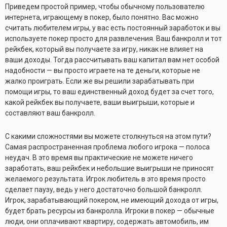
Приведем простой пример, чтобы обычному пользователю
интернета, играющему в покер, было понятно. Вас можно
считать любителем игры, у вас есть постоянный заработок и вы
используете покер просто для развлечения. Ваш банкролл и тот
рейкбек, который вы получаете за игру, никак не влияет на
ваши доходы. Тогда рассчитывать ваш капитал вам нет особой
надобности — вы просто играете на те деньги, которые не
жалко проиграть. Если же вы решили зарабатывать при
помощи игры, то ваш единственный доход будет за счет того,
какой рейкбек вы получаете, ваши выигрыши, которые и
составляют ваш банкролл.
С какими сложностями вы можете столкнуться на этом пути?
Самая распространенная проблема любого игрока — полоса
неудач. В это время вы практические не можете ничего
заработать, ваш рейкбек и небольшие выигрыши не приносят
желаемого результата. Игрок любитель в это время просто
сделает паузу, ведь у него достаточно большой банкролл.
Игрок, зарабатывающий покером, не имеющий дохода от игры,
будет брать ресурсы из банкролла. Игроки в покер — обычные
люди, они оплачивают квартиру, содержать автомобиль, им