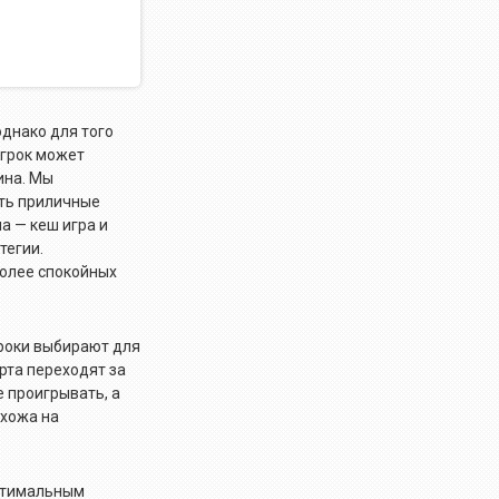
однако для того
игрок может
ина. Мы
ать приличные
а — кеш игра и
тегии.
более спокойных
гроки выбирают для
рта переходят за
е проигрывать, а
охожа на
оптимальным