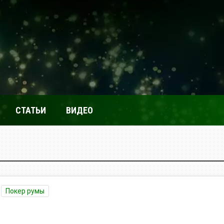
СТАТЬИ
ВИДЕО
Покер румы