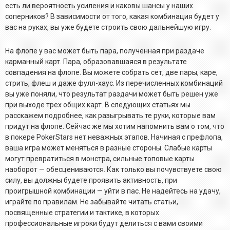
есть ли вероятность усиления и каковы шансы у наших
соперников? В зависимости от того, какая комбинация будет у
вас на руках, вы уже будете строить свою дальнейшую игру.
На флопе у вас может быть пара, полученная при раздаче
карманный карт. Пара, образовавшаяся в результате
совпадения на флопе. Вы можете собрать сет, две пары, каре,
стрить, флеш и даже фулл-хаус. Из перечисленных комбинаций
вы уже поняли, что результат раздачи может быть решен уже
при выходе трех общих карт. В следующих статьях мы
расскажем подробнее, как разыгрывать те руки, которые вам
придут на флопе. Сейчас же мы хотим напомнить вам о том, что
в покере PokerStars нет неважных этапов. Начиная с префлопа,
ваша игра может меняться в разные стороны. Слабые карты
могут превратиться в монстра, сильные топовые карты
наоборот — обесцениваются. Как только вы почувствуете свою
силу, вы должны будете проявить активность, при
проигрышной комбинации — уйти в пас. Не надейтесь на удачу,
играйте по правилам. Не забывайте читать статьи,
посвященные стратегии и тактике, в которых
профессиональные игроки будут делиться с вами своими