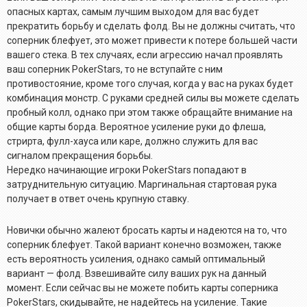
опасных картах, самым лучшим выходом для вас будет
прекратить борьбу и сделать фолд. Вы не должны считать, что
соперник блефует, это может привести к потере большей части
вашего стека. В тех случаях, если агрессию начал проявлять
ваш соперник PokerStars, то не вступайте с ним
противостояние, кроме того случая, когда у вас на руках будет
комбинация монстр. С руками средней силы вы можете сделать
пробный колл, однако при этом также обращайте внимание на
общие карты борда. Вероятное усиление руки до флеша,
стрирта, фулл-хауса или каре, должно служить для вас
сигналом прекращения борьбы.
Нередко начинающие игроки PokerStars попадают в
затруднительную ситуацию. Маргинальная стартовая рука
получает в ответ очень крупную ставку.
Новички обычно жалеют бросать карты и надеются на то, что
соперник блефует. Такой вариант конечно возможен, также
есть вероятность усиления, однако самый оптимальный
вариант — фолд. Взвешивайте силу ваших рук на данный
момент. Если сейчас вы не можете побить карты соперника
PokerStars, скидывайте, не надейтесь на усиление. Такие