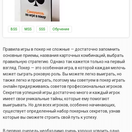
BSS
MSS
SSS
Обучение
Правила игры в покер не сложные — достаточно запомнить
основные приемы, названия карточных комбинаций, выбрать
правильную стратегию. Однако так кажется только на первый
взгляд. Покер — это особенная игра, в которой каждая мелочь
может сыграть роковую роль. Вы можете легко выиграть, но
также легко и проиграть, поэтому мы советуем в покер играть
онлайн придерживаясь советов профессиональных игроков.
Секретов успешной игры достаточно много и каждый игрок
имеет свои уникальные тайны, которые ему помогают
выигрывать. Но для всех игроков, особенно начинающих,
существует определенный набор покерных секретов, узнав
которые вы сможете строить свой путь к успеху.
В первую очередь необходимо очень хорошо усвоить одно