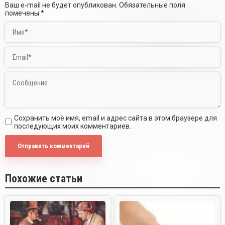
Ваш e-mail не будет опубликован.
Обязательные поля
помечены
*
Сохранить моё имя, email и адрес сайта в этом браузере для
последующих моих комментариев.
Похожие статьи