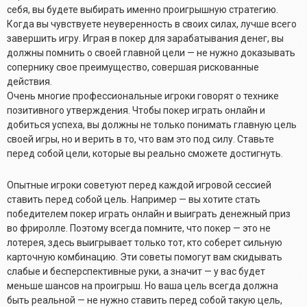
себя, вы будете выбирать именно проигрышную стратегию.
Когда вы чувствуете неуверенность в своих силах, лучше всего
завершить игру. Играя в покер для зарабатывания денег, вы
должны помнить о своей главной цели — не нужно доказывать
сопернику свое преимущество, совершая рискованные
действия.
Очень многие профессиональные игроки говорят о технике
позитивного утверждения. Чтобы покер играть онлайн и
добиться успеха, вы должны не только понимать главную цель
своей игры, но и верить в то, что вам это под силу. Ставьте
перед собой цели, которые вы реально сможете достигнуть.
Опытные игроки советуют перед каждой игровой сессией
ставить перед собой цель. Например — вы хотите стать
победителем покер играть онлайн и выиграть денежный приз
во фриролле. Поэтому всегда помните, что покер — это не
лотерея, здесь выигрывает только тот, кто соберет сильную
карточную комбинацию. Эти советы помогут вам скидывать
слабые и бесперспективные руки, а значит — у вас будет
меньше шансов на проигрыш. Но ваша цель всегда должна
быть реальной — не нужно ставить перед собой такую цель,