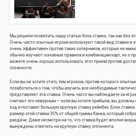
Мы решили посвятить нашу статью блок ставке, так как без эт
Очень часто опытные игроки используют такой вид ставки и э
очень эффективен против таких соперников, которые не име
обычно изучают основные правила и комбинации карт, но о пр
можете очень хорошо использовать этот прием против достат
сложности.
Если вы не хотите стать тем игроком, против которого опытн
позаботиться о том, чтобы изучить все необходимые тактиче
представляет эта ставка. Очень часто вы наблюдаете за игр
считают это неверным — если вы хотите прибыли, вы должны 
ход и поставит большую крупную ставку рейкбек. Блок ставка
размер этой ставки 35% от общей суммы банка, который собр
раздачи. Даже несмотря на то, что ставка будет вполне внуш
вынуждены ответить на крупную ставку оппонента.