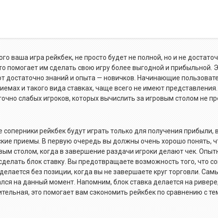
ого ваша игра рейкбек, не просто будет не полной, но и не достато
то помогает им сделать свою игру более выгодной и прибыльной. 
ют достаточно знаний и опыта — новичков. Начинающие пользоват
иемах и такого вида ставках, чаще всего не имеют представления
очно слабых игроков, которых вычислить за игровым столом не п
ые соперники рейкбек будут играть только для получения прибыли,
ские приемы. В первую очередь вы должны очень хорошо понять, ч
овым столом, когда в завершение раздачи игроки делают чек. Опыт
сделать блок ставку. Вы предотвращаете возможность того, что с
 делается без позиции, когда вы не завершаете круг торговли. Са
ался на данный момент. Напомним, блок ставка делается на ривере
ительная, это помогает вам сэкономить рейкбек по сравнению с тем