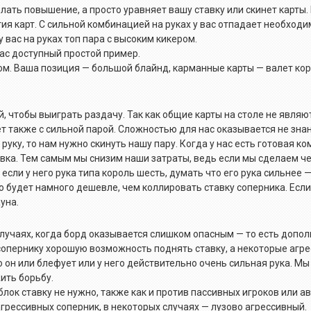
лать повышение, а просто уравняет вашу ставку или скинет карты.
ия карт. С сильной комбинацией на руках у вас отпадает необходи
у вас на руках топ пара с высоким кикером.
ас доступный простой пример.
ком. Ваша позиция — большой блайнд, карманные карты — валет ко
, чтобы выиграть раздачу. Так как общие карты на столе не являю
 также с сильной парой. Сложностью для нас оказывается не знан
уку, то нам нужно скинуть нашу пару. Когда у нас есть готовая к
авка. Тем самым мы снизим наши затраты, ведь если мы сделаем ч
если у него рука типа король шесть, думать что его рука сильнее —
то будет намного дешевле, чем коллировать ставку соперника. Если
уна.
лучаях, когда борд оказывается слишком опасным — то есть допол
 сопернику хорошую возможность поднять ставку, а некоторые агре
о он или блефует или у него действительно очень сильная рука. Мы
жить борьбу.
лок ставку не нужно, также как и против пассивных игроков или а
грессивных соперник, в некоторых случаях — лузово агрессивный.