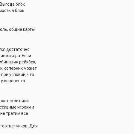
 Выгода блок
мость в блок
роль, общие карты
тся достаточно
ие кикера. Если
омбинация рейкбек,
ек, соперник может
 при условии, что
 у оппонента
няет стрит или
ссивные игроки и
 не тратим все
втоответчиков. Для