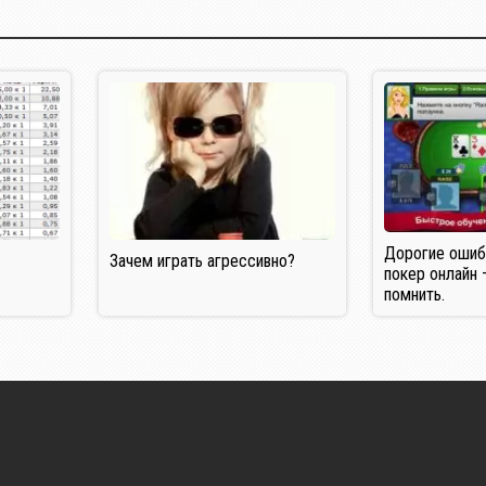
Дорогие ошиб
Зачем играть агрессивно?
покер онлайн 
помнить.