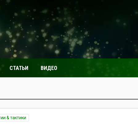
СТАТЬИ
ВИДЕО
ии & тактики