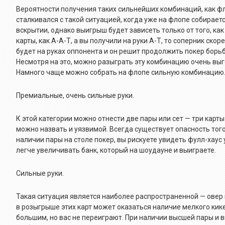
Вероятности получения таких сильнейших комбинаций, как фле
сталкивался с такой ситуацией, когда уже на флопе собирает
вскрытии, однако выигрыш будет зависеть только от того, ка
карты, как А-А-Т, а вы получили на руки А-Т, то соперник ско
будет на руках оппонента и он решит продолжить покер борьбу.
Несмотря на это, можно разыграть эту комбинацию очень выг
Намного чаще можно собрать на флопе сильную комбинацию
Премиальные, очень сильные руки.
К этой категории можно отнести две пары или сет — три карт
можно назвать и уязвимой. Всегда существует опасность того
наличии пары на столе покер, вы рискуете увидеть фулл-хаус 
легче увеличивать банк, который на шоудауне и выиграете.
Сильные руки.
Такая ситуация является наиболее распространенной — овер 
в розыгрыше этих карт может оказаться наличие мелкого кике
большим, но вас не переиграют. При наличии высшей пары и в