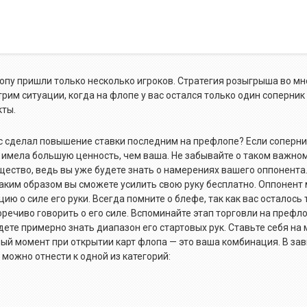
лопу пришли только несколько игроков. Стратегия розыгрыша во мн
рим ситуации, когда на флопе у вас остался только один соперник 
кты.
вас сделал повышение ставки последним на префлопе? Если соперник
а имела большую ценность, чем ваша. Не забывайте о таком важн
щество, ведь вы уже будете знать о намерениях вашего оппонента
 Таким образом вы сможете усилить свою руку бесплатно. Оппонент
 о силе его руки. Всегда помните о блефе, так как вас осталось 
речиво говорить о его силе. Вспоминайте этап торговли на префло
удете примерно знать диапазон его стартовых рук. Ставьте себя на
ый момент при открытии карт флопа — это ваша комбинация. В за
 можно отнести к одной из категорий: