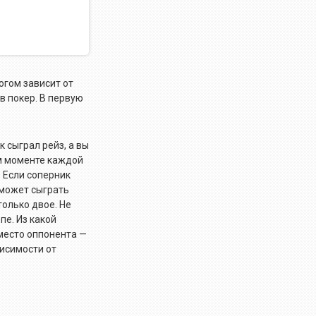
огом зависит от
в покер. В первую
 сыграл рейз, а вы
ом моменте каждой
. Если соперник
 может сыграть
только двое. Не
пе. Из какой
 место оппонента —
висимости от