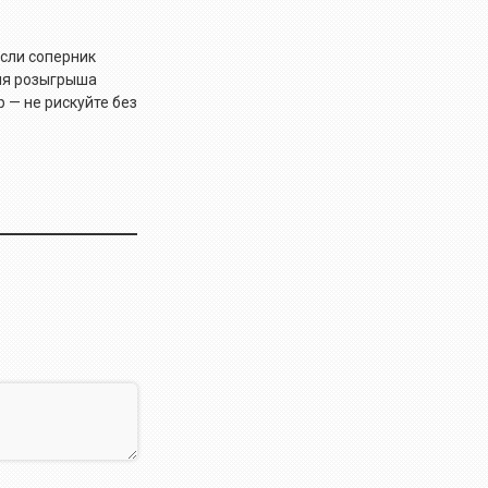
Если соперник
гия розыгрыша
р — не рискуйте без