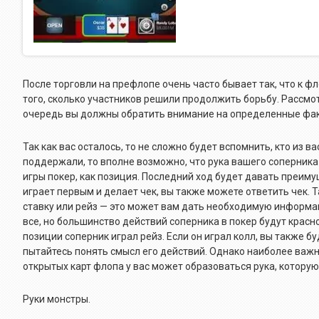
После торговли на префлопе очень часто бывает так, что к ф
того, сколько участников решили продолжить борьбу. Рассмот
очередь вы должны обратить внимание на определенные фа
Так как вас осталось, то не сложно будет вспомнить, кто из 
поддержали, то вполне возможно, что рука вашего соперник
игры покер, как позиция. Последний ход будет давать преиму
играет первым и делает чек, вы также можете ответить чек.
ставку или рейз — это может вам дать необходимую информацию
все, но большинство действий соперника в покер будут красно
позиции соперник играл рейз. Если он играл колл, вы также б
пытайтесь понять смысл его действий. Однако наиболее важн
открытых карт флопа у вас может образоваться рука, которую
Руки монстры.