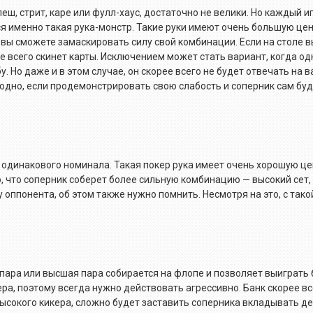
ш, стрит, каре или фулл-хаус, достаточно не велики. Но каждый иг
ся именно такая рука-монстр. Такие руки имеют очень большую це
к вы сможете замаскировать силу свой комбинации. Если на столе 
рее всего скинет карты. Исключением может стать вариант, когда од
 Но даже и в этом случае, он скорее всего не будет отвечать на в
одно, если продемонстрировать свою слабость и соперник сам буд
.
ы одинакового номинала. Такая покер рука имеет очень хорошую це
, что соперник соберет более сильную комбинацию — высокий сет,
у оппонента, об этом также нужно помнить. Несмотря на это, с так
пара или высшая пара собирается на флопе и позволяет выиграть
ра, поэтому всегда нужно действовать агрессивно. Банк скорее вс
ысокого кикера, сложно будет заставить соперника вкладывать ден