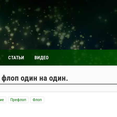
СТАТЬИ
ВИДЕО
 флоп один на один.
ие
Префлоп
Флоп