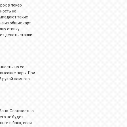
рок в покер
нность на
выпадают такие
на из общих карт
ашу ставку.
ет делать ставки.
нность, но ее
 высокие пары. При
ой рукой намного
 банк. Сложностью
его не будет
ьги в банк, если