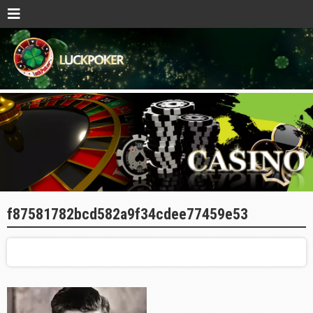
f87581782bcd582a9f34cdee77459e53