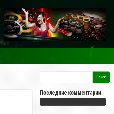
Последние комментарии