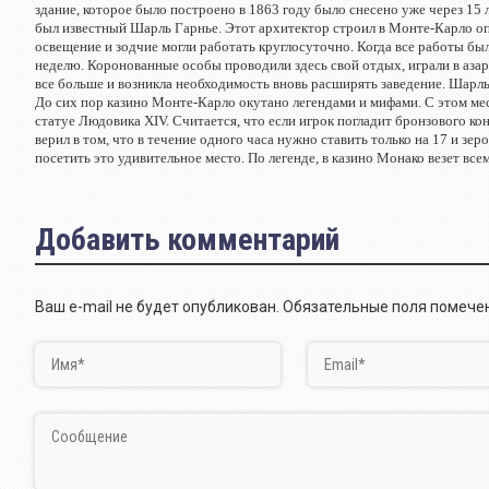
здание, которое было построено в 1863 году было снесено уже через 15 
был известный Шарль Гарнье. Этот архитектор строил в Монте-Карло опе
освещение и зодчие могли работать круглосуточно. Когда все работы бы
неделю. Коронованные особы проводили здесь свой отдых, играли в азар
все больше и возникла необходимость вновь расширять заведение. Шарл
До сих пор казино Монте-Карло окутано легендами и мифами. С этом мес
статуе Людовика XIV. Считается, что если игрок погладит бронзового к
верил в том, что в течение одного часа нужно ставить только на 17 и зе
посетить это удивительное место. По легенде, в казино Монако везет вс
Добавить комментарий
Ваш e-mail не будет опубликован.
Обязательные поля помеч