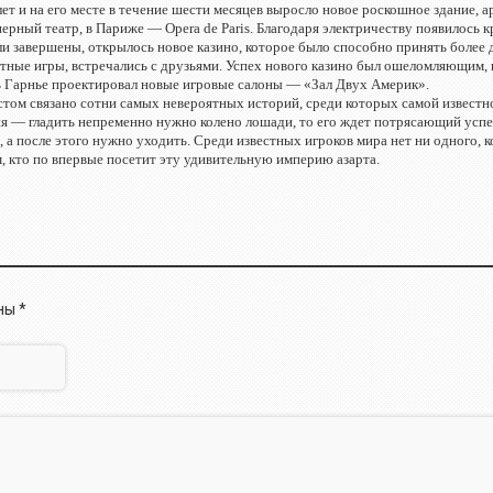
лет и на его месте в течение шести месяцев выросло новое роскошное здание, 
рный театр, в Париже — Opera de Paris. Благодаря электричеству появилось 
ли завершены, открылось новое казино, которое было способно принять более 
тные игры, встречались с друзьями. Успех нового казино был ошеломляющим, 
ь Гарнье проектировал новые игровые салоны — «Зал Двух Америк».
том связано сотни самых невероятных историй, среди которых самой известно
оня — гладить непременно нужно колено лошади, то его ждет потрясающий усп
ро, а после этого нужно уходить. Среди известных игроков мира нет ни одного, 
ем, кто по впервые посетит эту удивительную империю азарта.
ены
*