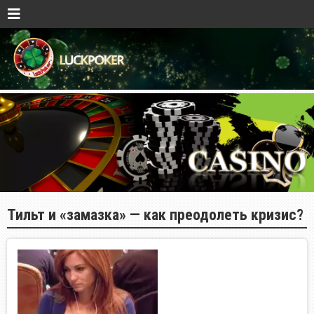
Тильт и «замазка» — как преодолеть кризис?