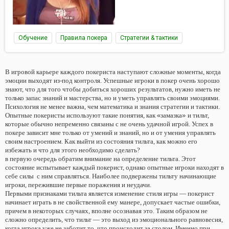
Обучение
Правила покера
Стратегии & тактики
В игровой карьере каждого покериста наступают сложные моменты, когда
эмоции выходят из-под контроля. Успешные игроки в покер очень хорошо
знают, что для того чтобы добиться хороших результатов, нужно иметь не
только запас знаний и мастерства, но и уметь управлять своими эмоциями.
Психология не менее важна, чем математика и знания стратегии и тактики.
Опытные покеристы используют такие понятия, как
«
замазка
»
и тильт,
которые обычно непременно связаны с не очень удачной игрой. Успех в
покере зависит мне только от умений и знаний, но и от умения управлять
своим настроением. Как выйти из состояния тильта, как можно его
избежать и что для этого необходимо сделать?
в первую очередь обратим внимание на определение тильта. Этот
состояние испытывает каждый покерист, однако опытные игроки находят в
себе силы
с ним справляться. Наиболее подвержены тильту начинающие
игроки, пережившие первые поражения и неудачи.
Первыми признаками тильта является изменение стиля игры — покерист
начинает играть в не свойственной ему манере, допускает частые ошибки,
причем в некоторых случаях, вполне осознавая это. Таким образом не
сложно определить, что тильт — это выход из эмоционального равновесия,
когда игрока уже не заботит то, что происходит за столом. Именно при