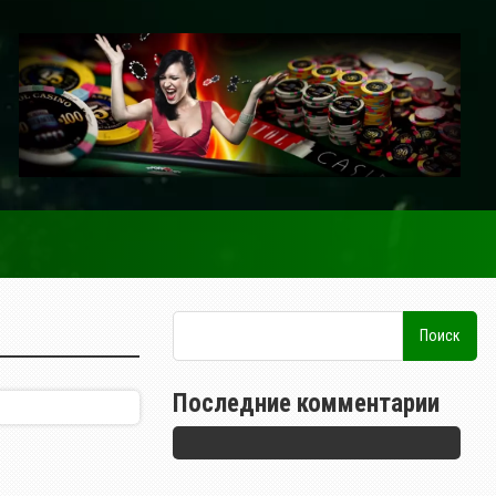
Последние комментарии