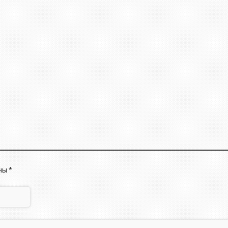
ены
*