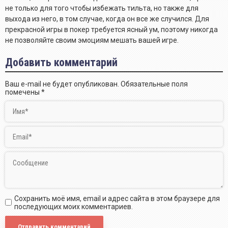
не только для того чтобы избежать тильта, но также для
выхода из него, в том случае, когда он все же случился. Для
прекрасной игры в покер требуется ясный ум, поэтому никогда
не позволяйте своим эмоциям мешать вашей игре.
Добавить комментарий
Ваш e-mail не будет опубликован.
Обязательные поля
помечены
*
Сохранить моё имя, email и адрес сайта в этом браузере для
последующих моих комментариев.