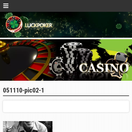
051110-pic02-1