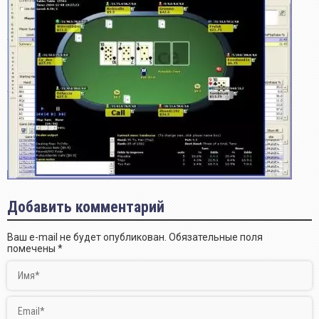
Добавить комментарий
Ваш e-mail не будет опубликован.
Обязательные поля
помечены
*