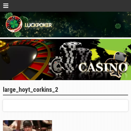
large_hoyt_corkins_2