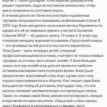
еще на 17 тысяч долларов. Успех окрылил девушку и она
решает переехать сюда на постоянное жительство, чтобы
иметь возможность постоянно играть.
В течении десяти лет Анни она участвуют в различных
турнирах, неоднократно оказываясь за финальным столом. В
2000 году Анни находилась на восьмом месяце беременности,
однако это ей не помешало принять участие в Основном
Событии WSOP — ей удалось занять 10-е место. В этом году
отважную женщину журналисты назвали «Герцогиней покера»
— это прозвище за ней достаточно плотно закрепилось.
Энни Дьюк — мать четверых детей, успешный
профессиональный игрок в покер, участвует не только в живых
турнирах, но и очень часто играет онлайн. У Анни большая
семья, поэтому онлайн игры для нее являются наиболее
оптимальным вариантом в последнее время. Анни Дьюк
предпочитает агрессивный стиль игры, однако она очень
хорошо перестраивается и в оборону. Как говорит сама Анни,
большинство побед ей достались благодаря тому, что она
неплохо понимает математическую составляющую покера.
Также, по словам самой Анни, умение контролировать эмоции
в игре является залогом успеха. «Герцогиня» очень хорошо
умеет блефовать и распоряжаться ставками, часто