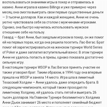
воспользоваться знаниями игры в покер и отправилась в
казино. Анни играла в казино Billings и уже примерно через
месяц она смогла выиграть свои первые существенные деньги
— 3 тысячи долларов. Как и каждой женщине, Анни не очень
уютно чувствовала себя за столом с мужчинами-игроками.
Однако, она быстро научилась использовать мужское
отношение себе на пользу.
Говард — брат Анни, был заядлым игроком в покер, он же помог
ей на первых порах, когда она решила посетить Лас-Вегас. Брат
помог ей зарегистрироваться на женском турнире World Series
of Poker и даже заплатил вступительный взнос. В этом турнире
Анни не удалось попасть в призы, однако показала достаточно
сильную игру.
В настоящем турнире WSOP в Лас Вегасе принять участие ее
также уговорил брат. Таким образом, в 1994 году она впервые
пришла на WSOP и заняла 14 место. Игра шла в лимитный
Техасский Холдем — Анни удалось даже опередить брата. В
следующем чемпионате, который также проходил по
лимитному Холдему, ей удалось стать пятой и выиграть 26
тысяч долларов. На Главном Турнире безлимитного Холдема
Анни Дьюк занимает 26 место и пополняет семейный бюджет