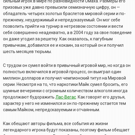
сильный игрок в мире по разновидности Омаха. Размеры его
призовых уже давно превысили семизначную цифру, он —
обладатель четырех золотых браслетов мировой серии и по-
прежнему, неудержимый и непредсказуемый. Он мог себе
позволить прийти на турнир в нетрезвом состоянии и вести
себя совершенно неадекватно, а в 2004 году за свое поведение
он даже угодил за решетку. Как оказалось, к пагубным
привычкам, добавился ее и кокаин, за который он и получил
шесть месяцев тюрьмы.
С трудом он сумел войти в привычный игровой мир, но когда он
полностью включился в игровой процесс, он выиграл один
миллион долларов и получил чемпионский титул на Мировой
серии. Несмотря на то, что наркотики Майк сумел бросить, его
шумные вечеринки с огромным количеством алкоголя иногда
продолжают будоражить
Лас-Вегас
. Как говорят его друзья,
характер у него не изменился и он по-прежнему остается тем
самым Майком, непредсказуемым и отчаянным.
Как обещают авторы фильма, все события из жизни
легендарного игрока будут показаны, поэтому фильм обещает