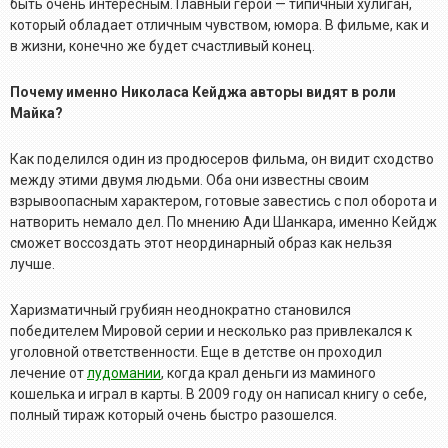
быть очень интересным. Главный герой — типичный хулиган,
который обладает отличным чувством, юмора. В фильме, как и
в жизни, конечно же будет счастливый конец.
Почему именно Николаса Кейджа авторы видят в роли
Майка?
Как поделился один из продюсеров фильма, он видит сходство
между этими двумя людьми. Оба они известны своим
взрывоопасным характером, готовые завестись с пол оборота и
натворить немало дел. По мнению Ади Шанкара, именно Кейдж
сможет воссоздать этот неординарный образ как нельзя
лучше.
Харизматичный грубиян неоднократно становился
победителем Мировой серии и несколько раз привлекался к
уголовной ответственности. Еще в детстве он проходил
лечение от
лудомании
, когда крал деньги из маминого
кошелька и играл в карты. В 2009 году он написал книгу о себе,
полный тираж который очень быстро разошелся.