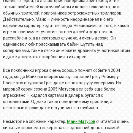
главного героя, то эта история наверняка заинтересует не
только любителей карточной игры и коллег покериста, но и
обычных зрителей, поклонников остросюжетных триллеров.
Действительно, Майк — личность неординарная и о его
взрывном характер ходят легенды. Независимо от того, в какой
игре он принимает участие, он всегда себя ведет очень
расслабленно, а в некоторых случаях, и очень дерзко. Он
одинаково любит рассказывать байки, шутить над
соперниками, также легко он можете дразнить участников игры
и даже допускать оскорбления в их адрес.
Все поклонники игрока очень хорошо помнят события 2004
года, когда Майк наговорил массу гадостей Грегу Реймеру.
После этого турнира Грег даже не пожал руку сопернику. На
мировой серии сезона 2005 Матусов вел себя еще более
агрессивно — кидался картами в дилера, ругался с
оппонентами. Однако такое поведение ему простили, а
некоторые игроки даже вступились за грубияна.
Несмотря на сложный характер,
Майк Матусов
считается очень
сильным игроком в покер и на сегодняшний день он самый