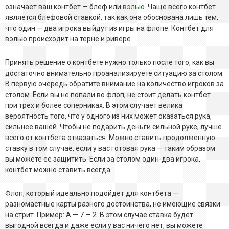
означает ваш контбет — блеф или
вэлью
. Чаще всего контбет
является блефовой ставкой, так как она обоснована лишь тем,
что один — два игрока выйдут из игры на флопе. Контбет для
вэлью происходит на терне и ривере.
Принять решение о контбете нужно только после того, как вы
достаточно внимательно проанализируете ситуацию за столом.
В первую очередь обратите внимание на количество игроков за
столом. Если вы не попали во флоп, не стоит делать контбет
при трех и более соперниках. В этом случает велика
вероятность того, что у одного из них может оказаться рука,
сильнее вашей. Чтобы не подарить деньги сильной руке, лучше
всего от контбета отказаться. Можно ставить продолженную
ставку в том случае, если у вас готовая рука — таким образом
вы можете ее защитить. Если за столом один-два игрока,
контбет можно ставить всегда.
Флоп, который идеально подойдет для контбета —
разномастные карты разного достоинства, не имеющие связки
на стрит. Пример: А — 7 — 2. В этом случае ставка будет
выгодной всегда и даже если у вас ничего нет, вы можете