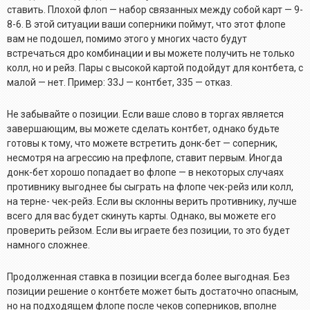
ставить. Плохой флоп — набор связанных между собой карт — 9-
8-6. В этой ситуации ваши соперники поймут, что этот флопе
вам не подошел, помимо этого у многих часто будут
встречаться дро комбинации и вы можете получить не только
колл, но и рейз. Пары с высокой картой подойдут для контбета, с
малой — нет. Пример: 33J — контбет, 335 — отказ.
Не забывайте о позиции. Если ваше слово в торгах является
завершающим, вы можете сделать контбет, однако будьте
готовы к тому, что можете встретить донк-бет — соперник,
несмотря на агрессию на префлопе, ставит первым. Иногда
донк-бет хорошо попадает во флопе — в некоторых случаях
противнику выгоднее бы сыграть на флопе чек-рейз или колл,
на терне- чек-рейз. Если вы склонны верить противнику, лучше
всего для вас будет скинуть карты. Однако, вы можете его
проверить рейзом. Если вы играете без позиции, то это будет
намного сложнее.
Продолженная ставка в позиции всегда более выгодная. Без
позиции решение о контбете может быть достаточно опасным,
но на подходящем флопе после чеков соперников, вполне