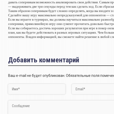
давать соперникам возможность анализировать свои действия. Самым пр
— выдерживать две три секунды перед тем как сделать ход. Если сбрасы
Таким образом соперникам будет сложно определять, когда вы входите в и
Сделайте вашу игру максимально непредсказуемой для оппонентов — ст
Если вы играете в турнирах, вы должны научиться максимально разнообр
соперники, прямолинейную игру они сумеют прочитать довольно быстр
Если вы собираетесь достичь хороших результатов при игре в покер онл
план, как вы будете действовать в разных игровых ситуациях. Чем больше 
оппоненты. Владея информацией, вы сможете найти решение в любой сл
Добавить комментарий
Ваш e-mail не будет опубликован.
Обязательные поля помеч