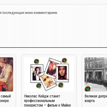
для последующих моих комментариев.
— самый
Николас Кейдж станет
Великая депр
окере.
профессиональным
азарта.
покеристом — фильм о Майке