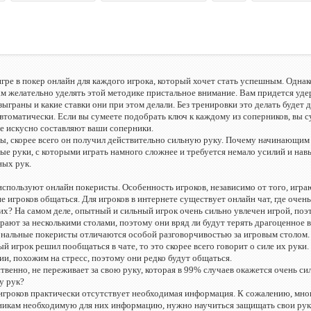
гре в покер онлайн для каждого игрока, который хочет стать успешным. Однак
 желательно уделять этой методике пристальное внимание. Вам придется уде
раны и какие ставки они при этом делали. Без тренировки это делать будет 
втоматически. Если вы сумеете подобрать ключ к каждому из соперников, вы с
ые искусно составляют ваши соперники.
оды, скорее всего он получил действительно сильную руку. Почему начинающим
бые руки, с которыми играть намного сложнее и требуется немало усилий и нав
ных рук.
спользуют онлайн покеристы. Особенность игроков, независимо от того, игра
 игроков общаться. Для игроков в интернете существует онлайн чат, где очен
 На самом деле, опытный и сильный игрок очень сильно увлечен игрой, поэ
рают за несколькими столами, поэтому они вряд ли будут терять драгоценное в
иональные покеристы отличаются особой разговорчивостью за игровым столом.
й игрок решил пообщаться в чате, то это скорее всего говорит о силе их руки
ии, похожим на стресс, поэтому они редко будут общаться.
твенно, не переживает за свою руку, которая в 99% случаев окажется очень си
у рук?
у игроков практически отсутствует необходимая информация. К сожалению, мно
рникам необходимую для них информацию, нужно научиться защищать свои рук