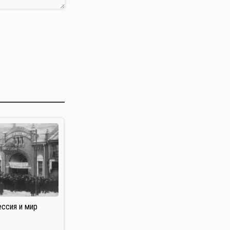
ессия и мир