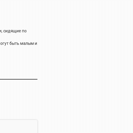
и, сидящие по
могут быть малым и