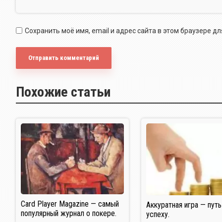
Сохранить моё имя, email и адрес сайта в этом браузере 
Похожие статьи
Card Player Magazine — самый
Аккуратная игра — путь
популярный журнал о покере.
успеху.