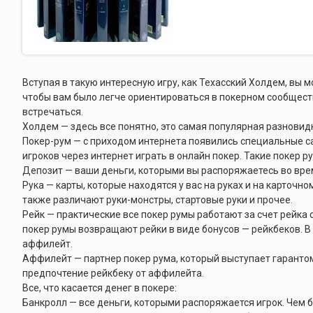
Вступая в такую интересную игру, как Техасский Холдем, вы 
чтобы вам было легче ориентироваться в покерном сообществ
встречаться.
Холдем — здесь все понятно, это самая популярная разновид
Покер-рум — с приходом интернета появились специальные с
игроков через интернет играть в онлайн покер. Такие покер 
Депозит — ваши деньги, которыми вы распоряжаетесь во вре
Рука — карты, которые находятся у вас на руках и на карточ
также различают руки-монстры, стартовые руки и прочее.
Рейк — практические все покер румы работают за счет рейка с
покер румы возвращают рейки в виде бонусов — рейкбеков. 
аффилейт.
Аффилейт — партнер покер рума, который выступает гаранто
предпочтение рейкбеку от аффилейта.
Все, что касается денег в покере:
Банкролл — все деньги, которыми распоряжается игрок. Чем 