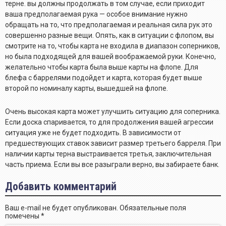
терне. вы должны продолжать в том случае, если приходит
ваша предполагаемая рука — особое внимание нужно
обращать на то, что предполагаемая и реальная сила рук это
совершенно разные вещи. Опять, как в ситуации с флопом, вы
смотрите на то, чтобы карта не входила в диапазон соперников,
но была подходящей для вашей воображаемой руки. Конечно,
желательно чтобы карта была выше карты на флопе. Для
блефа с баррелями подойдет и карта, которая будет выше
второй по номиналу карты, вышедшей на флопе.
Очень высокая карта может улучшить ситуацию для соперника.
Если доска спаривается, то для продолжения вашей агрессии
ситуация уже не будет подходить. В зависимости от
предшествующих ставок зависит размер третьего барреля. При
наличии карты терна выстраивается третья, заключительная
часть приема. Если вы все разыграли верно, вы забираете банк.
Добавить комментарий
Ваш e-mail не будет опубликован.
Обязательные поля
помечены
*