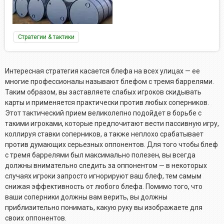
Стратегии & тактики
Интересная стратегия касается блефа на всех улицах — ее
многие профессионалы называют блефом с тремя баррелями.
Таким образом, вы заставляете слабых игроков скидывать
карты и применяется практически против любых соперников.
Этот тактический прием великолепно подойдет в борьбе с
такими игроками, которые предпочитают вести пассивную игру,
коллируя ставки соперников, а также неплохо срабатывает
против думающих серьезных оппонентов. Для того чтобы блеф
с тремя баррелями был максимально полезен, вы всегда
должны внимательно следить за оппонентом — в некоторых
случаях игроки запросто игнорируют ваш блеф, тем самым
снижая эффективность от любого блефа. Помимо того, что
ваши соперники должны вам верить, вы должны
приблизительно понимать, какую руку вы изображаете для
своих оппонентов.