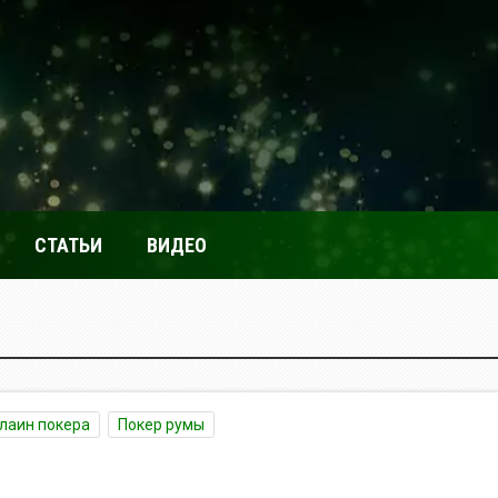
СТАТЬИ
ВИДЕО
лаин покера
Покер румы