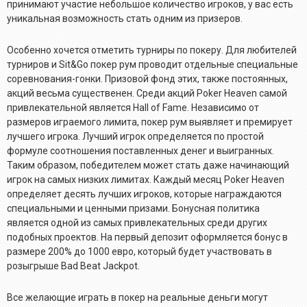
принимают участие небольшое количество игроков, у вас есть
уникальная возможность стать одним из призеров.
Особенно хочется отметить турниры по покеру. Для любителей
турниров и Sit&Go покер рум проводит отдельные специальные
соревнования-гонки. Призовой фонд этих, также постоянных,
акций весьма существенен. Среди акций Poker Heaven самой
привлекательной является Hall of Fame. Независимо от
размеров играемого лимита, покер рум выявляет и премирует
лучшего игрока. Лучший игрок определяется по простой
формуле соотношения поставленных денег и выигранных.
Таким образом, победителем может стать даже начинающий
игрок на самых низких лимитах. Каждый месяц Poker Heaven
определяет десять лучших игроков, которые награждаются
специальными и ценными призами. Бонусная политика
является одной из самых привлекательных среди других
подобных проектов. На первый депозит оформляется бонус в
размере 200% до 1000 евро, который будет участвовать в
розыгрыше Bad Beat Jackpot.
Все желающие играть в покер на реальные деньги могут