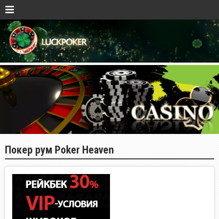
Покер рум Poker Heaven