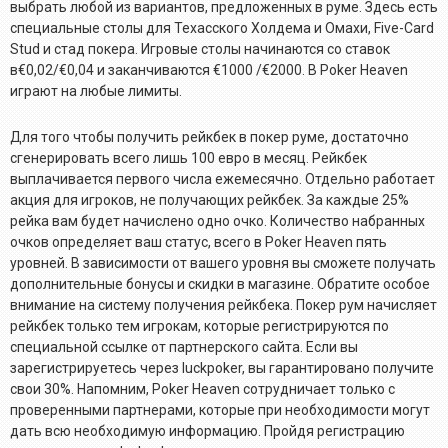
выбрать любой из вариантов, предложенных в руме. Здесь есть
специальные столы для Техасского Холдема и Омахи, Five-Card
Stud и стад покера. Игровые столы начинаются со ставок
в€0,02/€0,04 и заканчиваются €1000 /€2000. В Poker Heaven
играют на любые лимиты.
Для того чтобы получить рейкбек в покер руме, достаточно
сгенерировать всего лишь 100 евро в месяц. Рейкбек
выплачивается первого числа ежемесячно. Отдельно работает
акция для игроков, не получающих рейкбек. За каждые 25%
рейка вам будет начислено одно очко. Количество набранных
очков определяет ваш статус, всего в Poker Heaven пять
уровней. В зависимости от вашего уровня вы сможете получать
дополнительные бонусы и скидки в магазине. Обратите особое
внимание на систему получения рейкбека. Покер рум начисляет
рейкбек только тем игрокам, которые регистрируются по
специальной ссылке от партнерского сайта. Если вы
зарегистрируетесь через luckpoker, вы гарантировано получите
свои 30%. Напомним, Poker Heaven сотрудничает только с
проверенными партнерами, которые при необходимости могут
дать всю необходимую информацию. Пройдя регистрацию