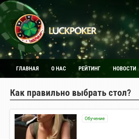
ГЛАВНАЯ
О НАС
РЕЙТИНГ
НОВОСТИ
Как правильно выбрать стол?
Обучение