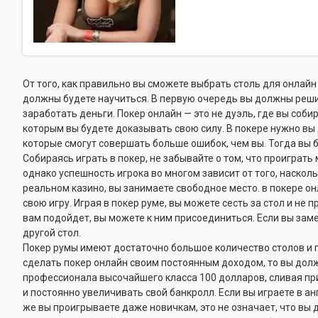
От того, как правильно вы сможете выбрать столь для онлайн
должны будете научиться. В первую очередь вы должны решит
заработать деньги. Покер онлайн — это не дуэль, где вы соб
которым вы будете доказывать свою силу. В покере нужно вы
которые смогут совершать больше ошибок, чем вы. Тогда вы 
Собираясь играть в покер, не забывайте о том, что проиграт
однако успешность игрока во многом зависит от того, насколь
реальном казино, вы занимаете свободное место. в покере он
свою игру. Играя в покер руме, вы можете сесть за стол и не 
вам подойдет, вы можете к ним присоединиться. Если вы зам
другой стол.
Покер румы имеют достаточно большое количество столов и по
сделать покер онлайн своим постоянным доходом, то вы дол
профессионала высочайшего класса 100 долларов, сливая при
и постоянно увеличивать свой банкролл. Если вы играете в ан
же вы проигрываете даже новичкам, это не означает, что вы 