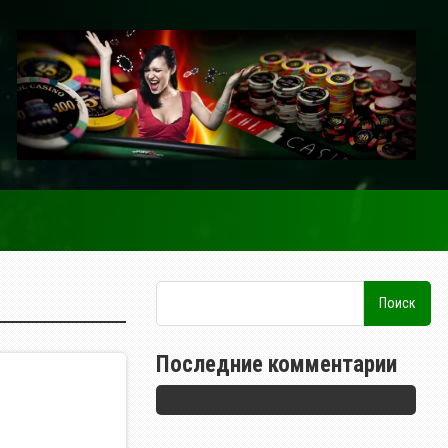
Последние комментарии