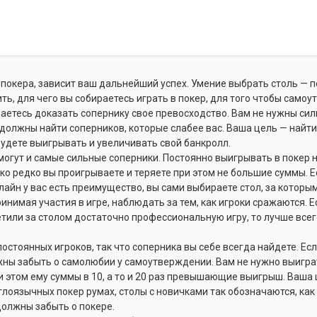
 покера, зависит ваш дальнейший успех. Умение выбрать столь — п
ь, для чего вы собираетесь играть в покер, для того чтобы самоу
ираетесь доказать сопернику свое превосходство. Вам не нужны си
 должны найти соперников, которые слабее вас. Ваша цель — найти
будете выигрывать и увеличивать свой банкролл.
ь могут и самые сильные соперники. Постоянно выигрывать в покер
ко редко вы проигрываете и теряете при этом не большие суммы. Е
лайн у вас есть преимущество, вы сами выбираете стол, за которы
принимая участия в игре, наблюдать за тем, как игроки сражаются. 
етили за столом достаточно профессиональную игру, то лучше всег
стоянных игроков, так что соперника вы себе всегда найдете. Ес
жны забыть о самолюбии у самоутверждении. Вам не нужно выигра
 этом ему суммы в 10, а то и 20 раз превышающие выигрыш. Ваша
глоязычных покер румах, столы с новичками так обозначаются, как f
должны забыть о покере.