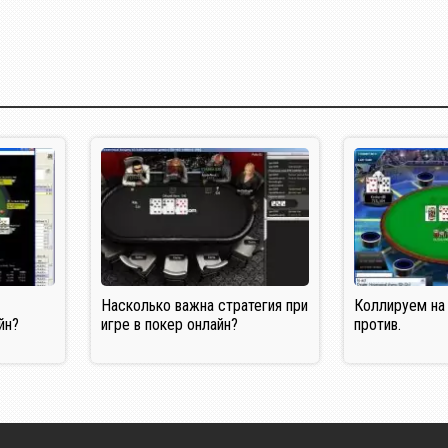
ы
Насколько важна стратегия при
Коллируем на 
йн?
игре в покер онлайн?
против.