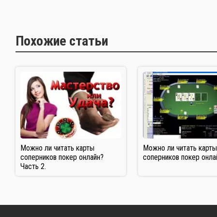
Похожие статьи
Можно ли читать карты
Можно ли читать карт
соперников покер онлайн?
соперников покер онла
Часть 2.