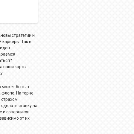
новы стратегии и
 карьеры. Так в
виден.
араемся
заться?
да ваши карты
у.
о может быть в
 флопе. На терне
н страхом
 сделать ставку на
е и соперников.
езависимо от их