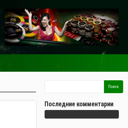
Последние комментарии