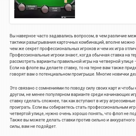
Вы наверное часто задавались вопросом, в чем различие ме
тактики разыгрывания карточных комбинаций, вполне можно 
чем же секрет профессиональных игроков и чем их игра отлич
Профессиональные игроки знают, когда обычная ставка на т
рассмотреть варианты правильной игры на четверной улице — 
Если на флопе вы делаете ставку, то на терне вам также при
говорят вам о потенциальном проигрыше. Многие новички дел
Это связано с сомнениями по поводу силу своих карт и чтобы
другом, не менее популярном варианте среди начинающих игро
ставку сделать сложнее, так как вступают в игру агрессивные
проиграть. Если вы собираетесь стать профессиональным игр
четвертой улице, нужно очень хорошо понять, что флоп не по
Также вы можете делать ставки против сильно и аккуратного и
силы, вам не подойдет.