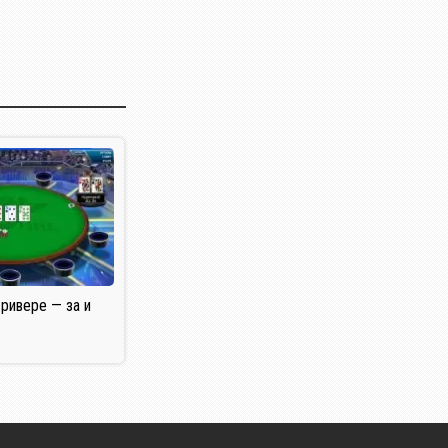
ривере — за и