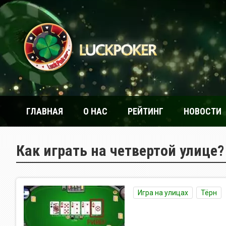
ГЛАВНАЯ
О НАС
РЕЙТИНГ
НОВОСТИ
Как играть на четвертой улице?
Игра на улицах
Тёрн