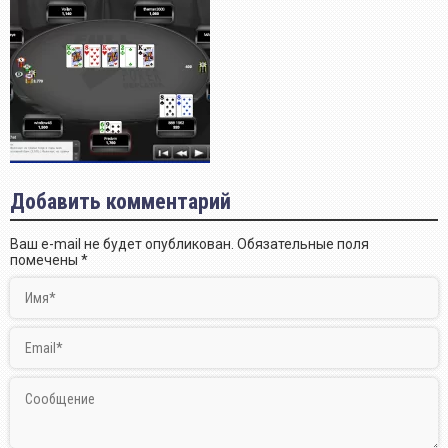
Добавить комментарий
Ваш e-mail не будет опубликован.
Обязательные поля
помечены
*