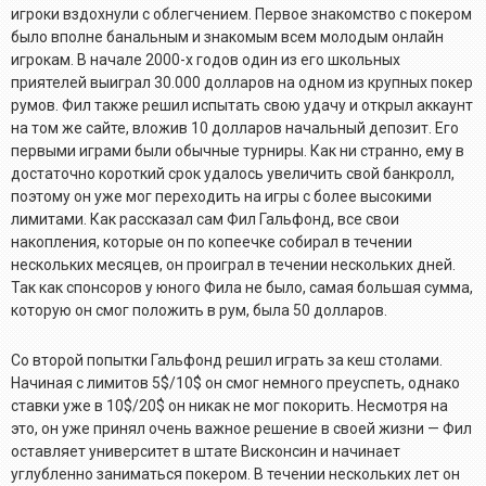
игроки вздохнули с облегчением. Первое знакомство с покером
было вполне банальным и знакомым всем молодым онлайн
игрокам. В начале 2000-х годов один из его школьных
приятелей выиграл 30.000 долларов на одном из крупных покер
румов. Фил также решил испытать свою удачу и открыл аккаунт
на том же сайте, вложив 10 долларов начальный депозит. Его
первыми играми были обычные турниры. Как ни странно, ему в
достаточно короткий срок удалось увеличить свой банкролл,
поэтому он уже мог переходить на игры с более высокими
лимитами. Как рассказал сам Фил Гальфонд, все свои
накопления, которые он по копеечке собирал в течении
нескольких месяцев, он проиграл в течении нескольких дней.
Так как спонсоров у юного Фила не было, самая большая сумма,
которую он смог положить в рум, была 50 долларов.
Со второй попытки Гальфонд решил играть за кеш столами.
Начиная с лимитов 5$/10$ он смог немного преуспеть, однако
ставки уже в 10$/20$ он никак не мог покорить. Несмотря на
это, он уже принял очень важное решение в своей жизни — Фил
оставляет университет в штате Висконсин и начинает
углубленно заниматься покером. В течении нескольких лет он