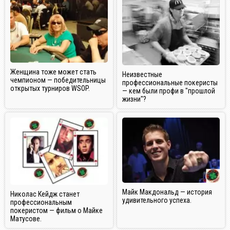
Женщина тоже может стать
Неизвестные
чемпионом — победительницы
профессиональные покеристы
открытых турниров WSOP.
— кем были профи в "прошлой
жизни"?
Майк Макдональд — история
Николас Кейдж станет
удивительного успеха.
профессиональным
покеристом — фильм о Майке
Матусове.