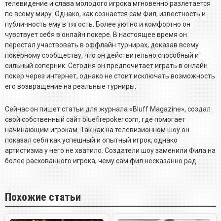
телевидение и слава молодого игрока мгновенно разлетается
по всему миру. Однако, как сознается сам Фил, известность и
публичность ему в тягость. Более уютно и комфортно он
чувствует себя в онлайн покере. В настоящее время он
перестал участвовать в оффлайн турнирах, доказав всему
покерному сообществу, что он действительно способный и
сильный соперник. Сегодня он предпочитает играть в онлайн
покер через интернет, однако не стоит исключать возможность
его возвращение на реальные турниры.
Сейчас он пишет статьи для журнала «Bluff Magazine», создал
свой собственный сайт bluefirepoker.com, где помогает
начинающим игрокам. Так как на телевизионном шоу он
показал себя как успешный и опытный игрок, однако
артистизма у него не хватило. Создатели шоу заменили Фила на
более раскованного игрока, чему сам фил несказанно рад.
Похожие статьи