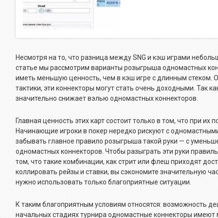
Несмотря на то, что разница между SNG и кэш играми небольша
статье мы рассмотрим варианты розыгрыша одномастных коннек
иметь меньшую ценность, чем в кэш игре с длинным стеком. О
тактики, эти коннекторы могут стать очень доходными. Так ка
значительно снижает вэлью одномастных коннекторов.
Главная ценность этих карт состоит только в том, что при и
Начинающие игроки в покер нередко рискуют с одномастными
забывать главное правило розыгрыша такой руки — с уменьш
одномастных коннекторов. Чтобы разыграть эти руки правиль
том, что такие комбинации, как стрит или флеш приходят дост
коллировать рейзы и ставки, вы сэкономите значительную ча
нужно использовать только благоприятные ситуации.
К таким благоприятным условиям относятся: возможность де
начальных стадиях турнира одномастные коннекторы имеют м