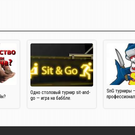
ы
SnG турниры 
Одно столовый турнир sit-and-
йн?
профессионал
go — игра на баббле.