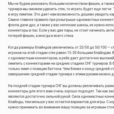
Мы не будем рисковать большим количеством фишек, а также 
турнира мы сможем удвоить стек, то играть будет еще легче.
в игру лимпом. Это дает нам возможность дешево увидеть ка
Самое главное правило при розыгрыше одномастных коннектор
флопа дали дро, а также у вас неплохие шансы, их нужно исп
коннекторы в пас. Если у вас две пары, не стоит начинать а
потерей фишек, а иногда и всего стека.
Когда размеры блайндов увеличились от 25/50 до 50/100 — с
игроков на этой стадии стек равен 15-30 большим блайндам. 
с одномастным коннектором, а рейз дает достаточно высокий
лимпить с коннекторами на средних стадиях СНГ турниров. В
только лимп с позиции баттона. Чем ближе к концу средней с
завершению средней стадии турнира с этими руками можно д
На поздней стадии турнира СНГ вы должны увеличивать разме
коннекторы для этого вам очень хорошо подходят. Так как за
являются достаточно сильной рукой. Сила одномастных конне
блайнды, тем меньше у вас остается вариантов для игры. С 
нужно принимать во внимание вашу позицию за игровым стол