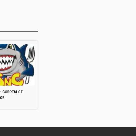
— советы от
ов.