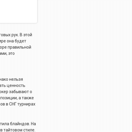
овых рук. В этой
ире она будет
боре правильной
ами, это
нако нельзя
ать ценность
покер забывают о
 позиции, а также
ов в СНГ турнирах
тила блайндов. На
в тайтовом стиле.