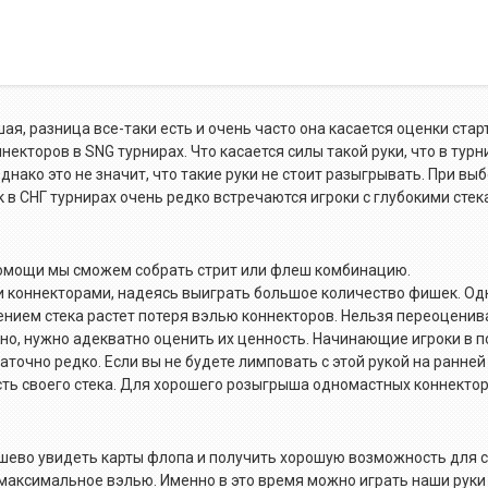
я, разница все-таки есть и очень часто она касается оценки старт
торов в SNG турнирах. Что касается силы такой руки, что в турн
днако это не значит, что такие руки не стоит разыгрывать. При вы
к в СНГ турнирах очень редко встречаются игроки с глубокими стек
х помощи мы сможем собрать стрит или флеш комбинацию.
 коннекторами, надеясь выиграть большое количество фишек. Од
ением стека растет потеря вэлью коннекторов. Нельзя переоценив
но, нужно адекватно оценить их ценность. Начинающие игроки в 
аточно редко. Если вы не будете лимповать с этой рукой на ранней
сть своего стека. Для хорошего розыгрыша одномастных коннектор
шево увидеть карты флопа и получить хорошую возможность для с
аксимальное вэлью. Именно в это время можно играть наши руки 