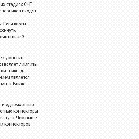
них стадиях СНГ
соперников входят
. Если карты
 скинуть
значительной
ев у многих
позволяет лимпить
тоит никогда
ением является
линга. Ближе к
нг и одномастные
мастные коннекторы
ля-туза. Чем выше
ых коннекторов