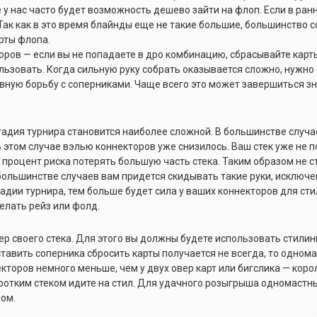
у нас часто будет возможность дешево зайти на флоп. Если в ран
 Так как в это время блайнды еще не такие большие, большинство 
рты флопа.
ов — если вы не попадаете в дро комбинацию, сбрасывайте карты
ользовать. Когда сильную руку собрать оказывается сложно, нужно
ктивную борьбу с соперниками. Чаще всего это может завершиться 
тадия турнира становится наиболее сложной. В большинстве случа
В этом случае вэлью коннекторов уже снизилось. Ваш стек уже не 
 процент риска потерять большую часть стека. Таким образом не с
 большинстве случаев вам придется скидывать такие руки, исключ
тадии турнира, тем больше будет сила у ваших коннекторов для сти
елать рейз или фолд.
р своего стека. Для этого вы должны будете использовать стили
ставить соперника сбросить карты получается не всегда, то одно
кторов немного меньше, чем у двух овер карт или бигслика — коро
коротким стеком идите на стил. Для удачного розыгрыша одномастн
ом.