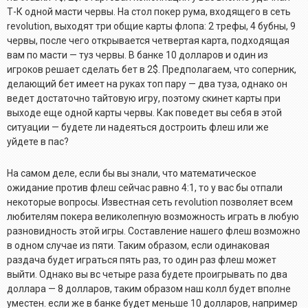
Т-К одной масти червы. На стол покер рума, входящего в сеть
revolution, выходят три общие карты флопа: 2 трефы, 4 бубны, 9
червы, после чего открывается четвертая карта, подходящая
вам по масти — туз червы. В банке 10 долларов и один из
игроков решает сделать бет в 2$. Предполагаем, что соперник,
делающий бет имеет на руках топ пару — два туза, однако он
ведет достаточно тайтовую игру, поэтому скинет карты при
выходе еще одной карты червы. Как поведет вы себя в этой
ситуации — будете ли надеяться достроить флеш или же
уйдете в пас?
На самом деле, если бы вы знали, что математическое
ожидание против флеш сейчас равно 4:1, то у вас бы отпали
некоторые вопросы. Известная сеть revolution позволяет всем
любителям покера великолепную возможность играть в любую
разновидность этой игры. Составление нашего флеш возможно
в одном случае из пяти. Таким образом, если одинаковая
раздача будет играться пять раз, то один раз флеш может
выйти. Однако вы вс четыре раза будете проигрывать по два
доллара — 8 долларов, таким образом наш колл будет вполне
уместен. если же в банке будет меньше 10 долларов, например