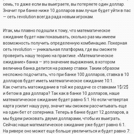
семь, то даже если вы выиграете, вы потеряете один доллар.
Значит при банке ниже 10 долларов вам лучше будет уйти в пас
— сеть revolution всегда рада новым игрокам.
Итак, мы плавно подошли к тому, что математическое
ожидание будет нам показывать, сколько раз мы имеем
возможность получить определенную комбинацию. Покерная
сеть revolution — уникальная платформа, где вы сможете
проверить нашу теорию на практике. «Математическое
ожидание» банка — это значение выражения, в котором
величина банка делится на размер ставки. Таким образом
несложно подсчитать, что при банке 100 долларов, ставка в 10
долларов будет иметь математическое ожидание 10:1.
Как считать матожидание в той же раздаче со ставками 1$/2$
и бетом в два доллара? Так как в банке 10 долларов, наше
математическое ожидание будет равно 5:1. Но если четвертая
карта усилит нашу руку, значит мы сможем рассчитывать еще
на один бет от соперника. Теперь в банке будет 12 долларов, а
мы будем рисковать двумя долларами, чтобы их выиграть.
Сейчас наше математическое ожидание уже будет равно 6:1.
На ривере оно может еще больше увеличиться и будет равно 7: