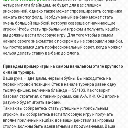
четырем-пяти блайндам, не будет для вас слишком
рискованной, однако также может спровоцировать соперника
нажать кнопку фолд. Необдуманный ва-банк может стать
очень большой ошибкой, которую совершают начинающие
игроки. Чтобы стать прибыльным игроком и получать кэшбэк
вы должны вести плюсовую игру. Для того чтобы в самом
начале своего знакомства с покером вы не совершали ошибки,
мы постараемся дать профессиональный совет, когда можно/
нельзя делать ставку ва-банк до флопа.
Приведем пример игры на самом начальном этапе крупного
онлайн турнира.
Ваша рука — две дамы, червы и бубны. Вы находитесь на
первой игровой позиции. Стек в начале турнира равен одну
тысячу фишек, величина блайнда — 5$/10$. Как говорит
базовая стратегия, с такими руками, как А-А, К-К, Q-Q вполне
разумно будет играть ва-банк.
Так как вы собираетесь стать успешным и прибыльным
игроком, вы собираетесь вести плюсовую игру и получать
вполне приличный кэшбэк, все ваши действия за игровым
столом должны быть адекватными и продуманными. Ваша