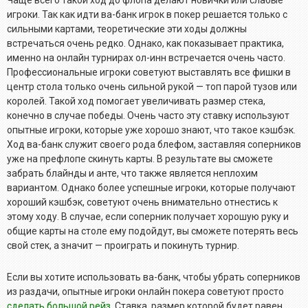
игроки. Так как идти ва-банк игрок в покер решается только с
сильными картами, теоретические эти ходы должны
встречаться очень редко. Однако, как показывает практика,
именно на онлайн турнирах ол-инн встречается очень часто.
Профессиональные игроки советуют выставлять все фишки в
центр стола только очень сильной рукой — топ парой тузов или
королей. Такой ход помогает увеличивать размер стека,
конечно в случае победы. Очень часто эту ставку используют
опытные игроки, которые уже хорошо знают, что такое кэшбэк.
Ход ва-банк служит своего рода блефом, заставляя соперников
уже на префлопе скинуть карты. В результате вы сможете
забрать блайнды и анте, что также является неплохим
вариантом. Однако более успешные игроки, которые получают
хороший кэшбэк, советуют очень внимательно отнестись к
этому ходу. В случае, если соперник получает хорошую руку и
общие карты на столе ему подойдут, вы сможете потерять весь
свой стек, а значит — проиграть и покинуть турнир.
Если вы хотите использовать ва-банк, чтобы убрать соперников
из раздачи, опытные игроки онлайн покера советуют просто
сделать большой рейз
. Ставка, размер которой будет равен