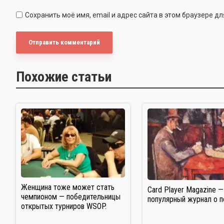
Сохранить моё имя, email и адрес сайта в этом браузере 
Похожие статьи
Женщина тоже может стать
Card Player Magazine 
чемпионом — победительницы
популярный журнал о п
открытых турниров WSOP.