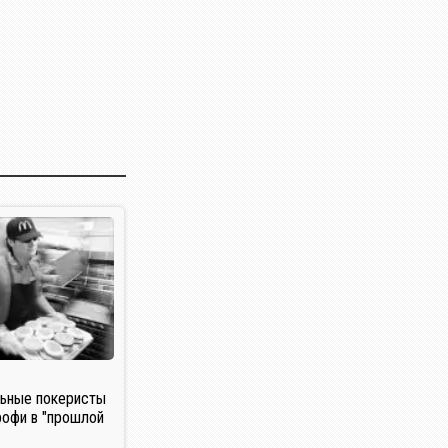
ьные покеристы
рофи в "прошлой