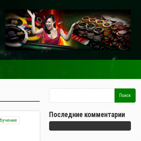
Последние комментарии
бучение