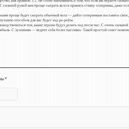
тво, как правило 3:2. Не стоит напоминать о том, что если вы играете сильно
С сильной рукой вам проще сыграть колл и принять ставку соперника, даже ес
роками проще будет сыграть обычный колл — дайте соперникам поставить свои д
лучшим способом для вас будет ход ре-рейза.
одствоваться тем, какие игроки будут делать ход после вас. С очень сильной 
ибыль. С лузовыми — ведите себя более пассивно. Такой простой совет помож
.
ены
*