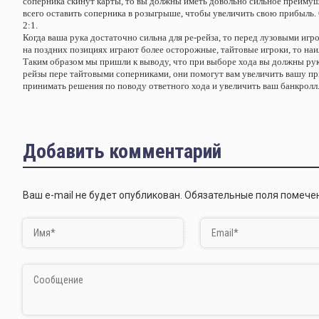
соперника скинут карты, то вы должны иметь довольно сильное преимущес
всего оставить соперника в розыгрыше, чтобы увеличить свою прибыль. 
2:1.
Когда ваша рука достаточно сильна для ре-рейза, то перед лузовыми иг
на поздних позициях играют более осторожные, тайтовые игроки, то наи
Таким образом мы пришли к выводу, что при выборе хода вы должны руков
рейзы пере тайтовыми соперниками, они помогут вам увеличить вашу пр
принимать решения по поводу ответного хода и увеличить ваш банкролл
Добавить комментарий
Ваш e-mail не будет опубликован.
Обязательные поля помеч