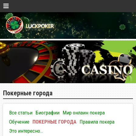
Покерные города
Все статьи
Биографии
Мир онлаин покера
Обучение
ПОКЕРНЫЕ ГОРОДА
Правила покера
Это интересно…