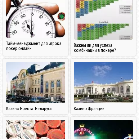
Тайм-менеджмент для игрока
Важны ли для успеха
покер онлайн.
комбинации в покере?
Казино Бреста. Беларусь.
Казино Франции.