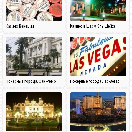
Казино Венеции.
Казино в Шарм Эль Шейхе
Покерные города. Сан-Ремо
Покерные города Лас-Вегас