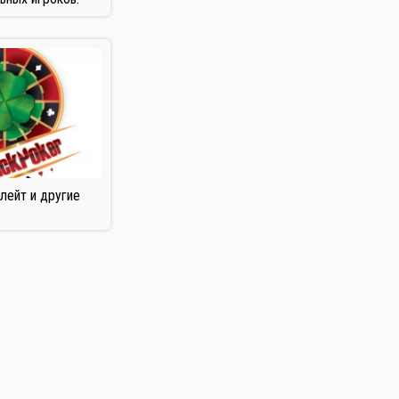
лейт и другие