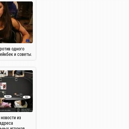
ротив одного
ейкбек и советы.
 новости из
 адреса
ьных игроков.