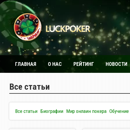
ГЛАВНАЯ
О НАС
РЕЙТИНГ
НОВОСТИ
Все статьи
Все статьи
Биографии
Мир онлаин покера
Обучение