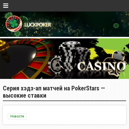
Серия хэдз-ап матчей на PokerStars —
высокие ставки
Новости