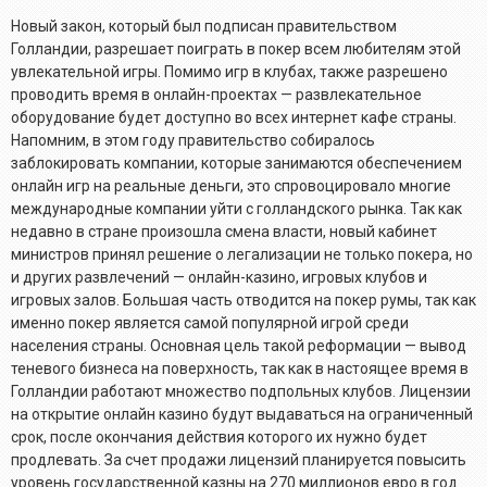
Новый закон, который был подписан правительством
Голландии, разрешает поиграть в покер всем любителям этой
увлекательной игры. Помимо игр в клубах, также разрешено
проводить время в онлайн-проектах — развлекательное
оборудование будет доступно во всех интернет кафе страны.
Напомним, в этом году правительство собиралось
заблокировать компании, которые занимаются обеспечением
онлайн игр на реальные деньги, это спровоцировало многие
международные компании уйти с голландского рынка. Так как
недавно в стране произошла смена власти, новый кабинет
министров принял решение о легализации не только покера, но
и других развлечений — онлайн-казино, игровых клубов и
игровых залов. Большая часть отводится на покер румы, так как
именно покер является самой популярной игрой среди
населения страны. Основная цель такой реформации — вывод
теневого бизнеса на поверхность, так как в настоящее время в
Голландии работают множество подпольных клубов. Лицензии
на открытие онлайн казино будут выдаваться на ограниченный
срок, после окончания действия которого их нужно будет
продлевать. За счет продажи лицензий планируется повысить
уровень государственной казны на 270 миллионов евро в год.