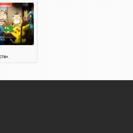
сти».