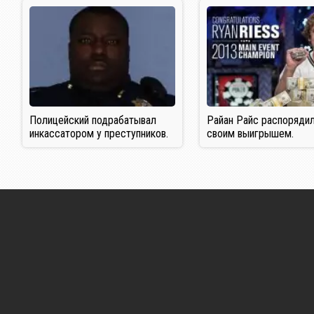
Полицейский подрабатывал
Райан Райс распоряди
инкассатором у преступников.
своим выигрышем.