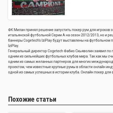
ФК Милан принял решение запустить покер рум для игроков о
итальянской футбольной Серии А на сезон 2012/2013, но и р
баннеры Cogetech’s IziPlay будут выставлены на футбольном
IziPlay.
Генеральный директор Cogetech Фабио Скьяволин заявил по п
одним из сильнейших футбольных клубов мира. Так как мы с
одним из самых желанных партнеров для многих международ
проектом, чем известные крупные румы в области онлайн инд
одной из самых успешных в истории клуба. Онлайн покер для 
Похожие статьи