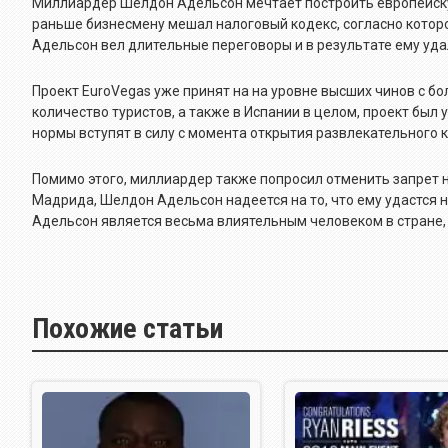
Миллиардер Шелдон Адельсон мечтает построить европейску
раньше бизнесмену мешал налоговый кодекс, согласно которо
Адельсон вел длительные переговоры и в результате ему уд
Проект EuroVegas уже принят на на уровне высших чинов с б
количество туристов, а также в Испании в целом, проект был
нормы вступят в силу с момента открытия развлекательного 
Помимо этого, миллиардер также попросил отменить запрет на
Мадрида, Шелдон Адельсон надеется на то, что ему удастся
Адельсон является весьма влиятельным человеком в стране, п
Похожие статьи