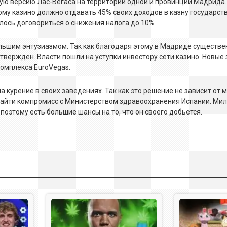
ю версию Лас-Вегаса на территории одной и провинций Мадрида.
му казино должно отдавать 45% своих доходов в казну государст
алось договориться о снижения налога до 10%
ольшим энтузиазмом. Так как благодаря этому в Мадриде существе
 утвержден. Власти пошли на уступки инвестору сети казино. Новы
комплекса EuroVegas.
 курение в своих заведениях. Так как это решение не зависит от 
 найти компромисс с Министерством здравоохранения Испании. М
оэтому есть большие шансы на то, что он своего добьется.