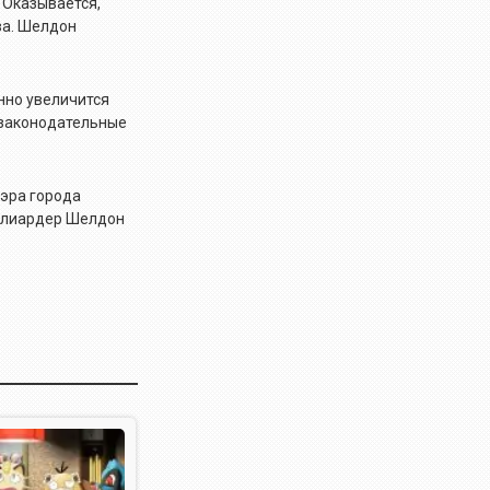
 Оказывается,
ва. Шелдон
нно увеличится
е законодательные
мэра города
иллиардер Шелдон