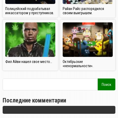
Полицейский подрабатывал
Райан Райс распорядился
инкассатором у преступников.
своим выигрышем.
Фил Айви нашел свое место…
Октябрьские
«ненормальности».
Последние комментарии